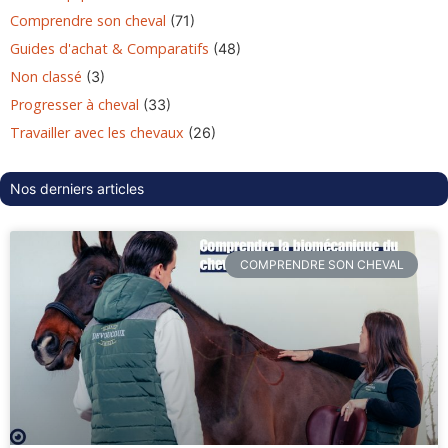
Comprendre son cheval
(71)
Guides d'achat & Comparatifs
(48)
Non classé
(3)
Progresser à cheval
(33)
Travailler avec les chevaux
(26)
Nos derniers articles
COMPRENDRE SON CHEVAL