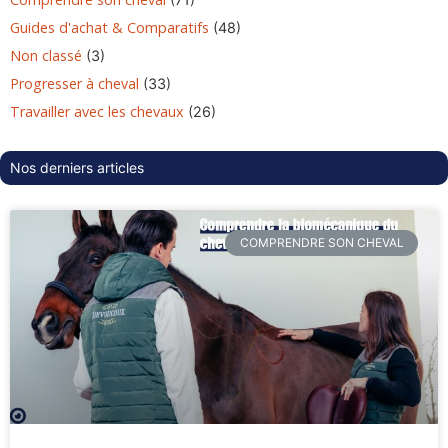
Guides d'achat & Comparatifs
(48)
Non classé
(3)
Progresser à cheval
(33)
Travailler avec les chevaux
(26)
Nos derniers articles
COMPRENDRE SON CHEVAL