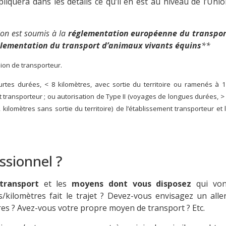
liquera dans les détails ce qu’il en est au niveau de l’Uni
ion est soumis à la
réglementation européenne du transpor
lementation du transport d’animaux vivants équins
**
ion de transporteur.
rtes durées, < 8 kilomètres, avec sortie du territoire ou ramenés à 
nt transporteur ; ou autorisation de Type II (voyages de longues durées, >
 kilomètres sans sortie du territoire) de l’établissement transporteur et 
ssionnel ?
transport
et les
moyens dont vous disposez
qui von
kilomètres fait le trajet ? Devez-vous envisagez un alle
res ? Avez-vous votre propre moyen de transport ? Etc.