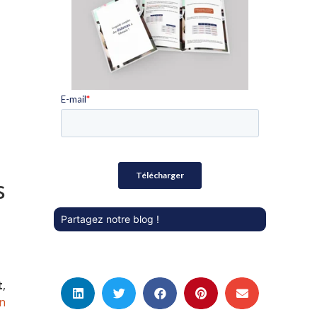
s
Partagez notre blog !
t
,
n