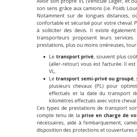
Avoir son propre VL (Véhicule Léger, et oui
son sens grâce aux camions (i.e. Poids Lour
Notamment sur de longues distances, où
confortable et sécurisé pour votre cheval. P
à solliciter des devis. Il existe égaleme
transporteurs proposent leurs services. 
prestations, plus ou moins onéreuses, tour
Le
transport privé
, souvent plus coût
(aller-retour) vous est facturée. Il est
VL.
Le
transport semi-privé ou groupé
,
plusieurs chevaux (PL) pour optimi
effectués et la date du transport d
kilomètres effectués avec votre cheval
Ces types de prestations de transport sont
compte tenu de la
prise en charge de vo
nécessaires, aide à l’embarquement, camér
disposition des protections et couvertures