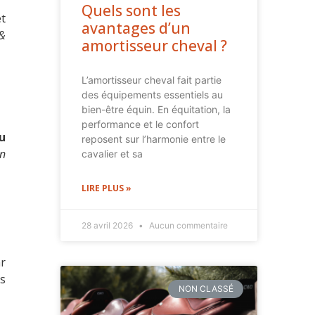
Quels sont les
et
avantages d’un
 &
amortisseur cheval ?
L’amortisseur cheval fait partie
des équipements essentiels au
bien-être équin. En équitation, la
performance et le confort
u
reposent sur l’harmonie entre le
on
cavalier et sa
LIRE PLUS »
28 avril 2026
Aucun commentaire
ar
ts
NON CLASSÉ