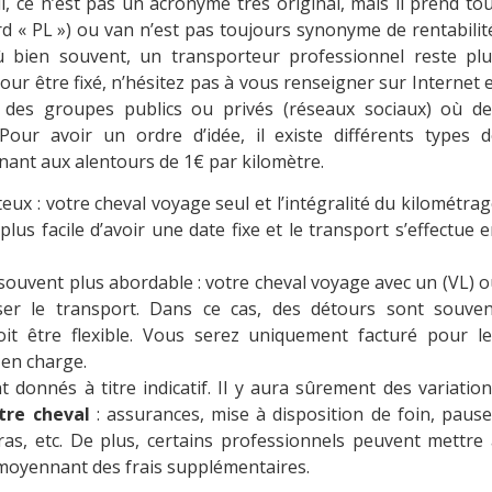
, ce n’est pas un acronyme très original, mais il prend to
d « PL ») ou van n’est pas toujours synonyme de rentabilit
 bien souvent, un transporteur professionnel reste plu
our être fixé, n’hésitez pas à vous renseigner sur Internet 
nt des groupes publics ou privés (réseaux sociaux) où de
Pour avoir un ordre d’idée, il existe différents types d
nant aux alentours de 1€ par kilomètre.
eux : votre cheval voyage seul et l’intégralité du kilométra
 plus facile d’avoir une date fixe et le transport s’effectue 
 souvent plus abordable : votre cheval voyage avec un (VL) 
ser le transport. Dans ce cas, des détours sont souven
oit être flexible. Vous serez uniquement facturé pour le
 en charge.
 donnés à titre indicatif. Il y aura sûrement des variatio
tre cheval
: assurances, mise à disposition de foin, paus
as, etc. De plus, certains professionnels peuvent mettre
 moyennant des frais supplémentaires.