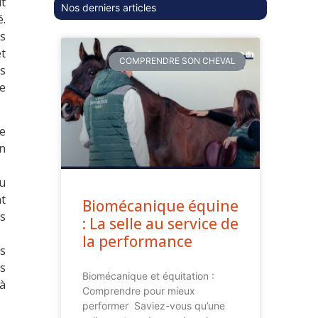
ut
Nos derniers articles
é.
s
et
COMPRENDRE SON CHEVAL
s
e
ge
en
ou
t
Biomécanique équine
s
: La selle au service de
la performance
ns
es
Biomécanique et équitation :
 à
Comprendre pour mieux
performer Saviez-vous qu’une