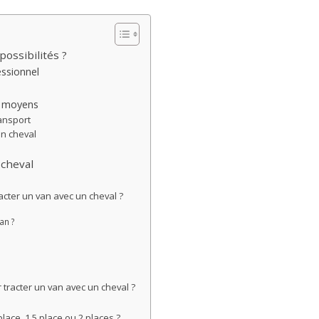
possibilités ?
ssionnel
s moyens
ansport
on cheval
 cheval
acter un van avec un cheval ?
an ?
tracter un van avec un cheval ?
ace, 1,5 place ou 2 places ?