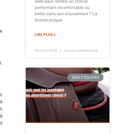
selle peut rendre un cheval
performant inconfortable ou
limité dans son mouvement ? La
biomécanique
de
LIRE PLUS »
30 avril 2026
Aucun commentaire
n,
BIEN S'ÉQUIPER
s
 a
s
 à
t