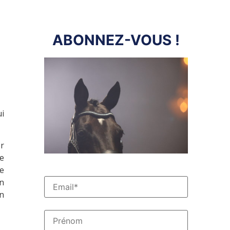
ABONNEZ-VOUS !
i
er
e
e
n
n