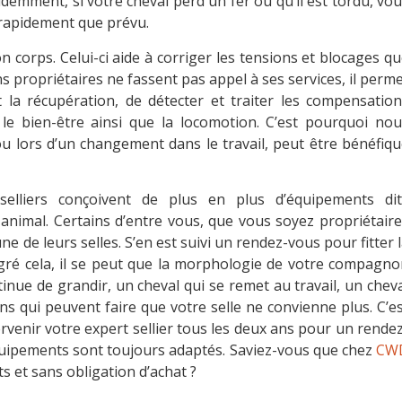
videmment, si votre cheval perd un fer ou qu’il est tordu, vo
 rapidement que prévu.
n corps. Celui-ci aide à corriger les tensions et blocages q
ns propriétaires ne fassent pas appel à ses services, il perm
la récupération, de détecter et traiter les compensation
r le bien-être ainsi que la locomotion. C’est pourquoi no
u lors d’un changement dans le travail, peut être bénéfiq
 selliers conçoivent de plus en plus d’équipements dit
animal. Certains d’entre vous, que vous soyez propriétair
ne de leurs selles. S’en est suivi un rendez-vous pour fitter 
lgré cela, il se peut que la morphologie de votre compagn
inue de grandir, un cheval qui se remet au travail, un chev
s qui peuvent faire que votre selle ne convienne plus. C’e
enir votre expert sellier tous les deux ans pour un rende
équipements sont toujours adaptés. Saviez-vous que chez
CW
s et sans obligation d’achat ?