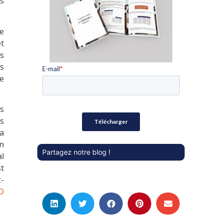
us
ue
et
s
us
ue
s
es
la
on
Partagez notre blog !
al
st
z-
D