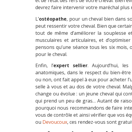
et de l’état des fers de votre cheval. Bien é
devrez faire intervenir votre maréchal plus
L’
ostéopathe
, pour un cheval bien dans so
peut ressentir votre cheval. Bien que certai
tout de même d’améliorer la souplesse et 
musculaires et articulaires, et d’optimise
pensons qu’une séance tous les six mois, o
pour le cheval.
Enfin, l’
expert sellier
. Aujourd’hui, les
anatomiques, dans le respect du bien-être 
ou non, ont fait appel à eux pour acheter l’u
selle à vous et au dos de votre cheval. Ma
change ou évolue : un jeune cheval qui cont
qui prend un peu de gras… Autant de raison
pourquoi nous recommandons de faire interv
vous de contrôle et ainsi vérifier que vos 
ou
Devoucoux
, ces rendez-vous sont gratuit