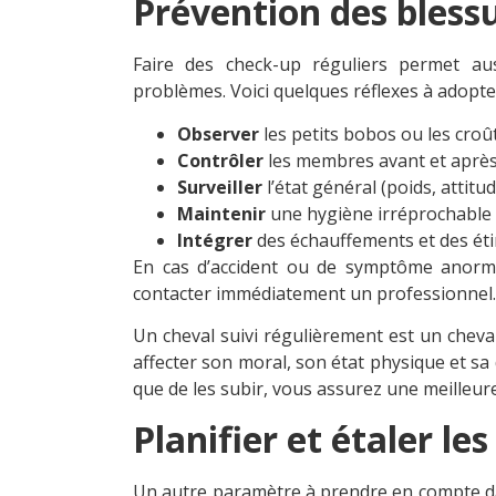
Prévention des bless
Faire des check-up réguliers permet auss
problèmes. Voici quelques réflexes à adopt
Observer
les petits bobos ou les croû
Contrôler
les membres avant et après l
Surveiller
l’état général (poids, attitud
Maintenir
une hygiène irréprochable da
Intégrer
des échauffements et des étir
En cas d’accident ou de symptôme anormal 
contacter immédiatement un professionnel.
Un cheval suivi régulièrement est un cheval
affecter son moral, son état physique et sa 
que de les subir, vous assurez une meilleure
Planifier et étaler le
Un autre paramètre à prendre en compte dan