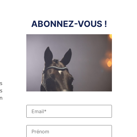
ABONNEZ-VOUS !
es
s
un