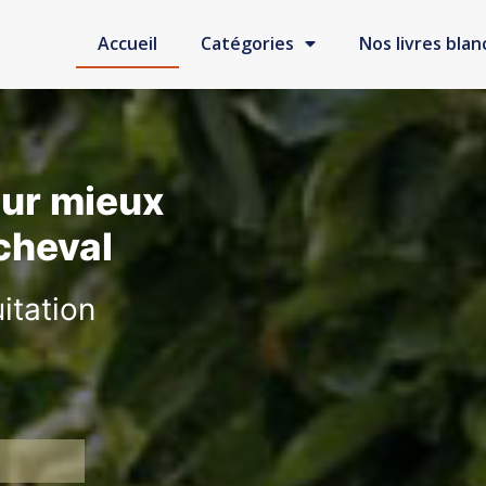
Accueil
Catégories
Nos livres blan
our mieux
cheval
itation