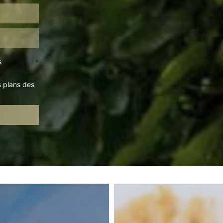
s
*
s plans des