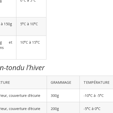
g
0°C à 5°C
 à 150g
5°C à 10°C
0g et
10°C à 15°C
ns
n-tondu l’hiver
RTURE
GRAMMAGE
TEMPÉRATURE
ieur, couverture d’écurie
300g
-10°C à -5°C
ieur, couverture d’écurie
200g
-5°C à 0°C