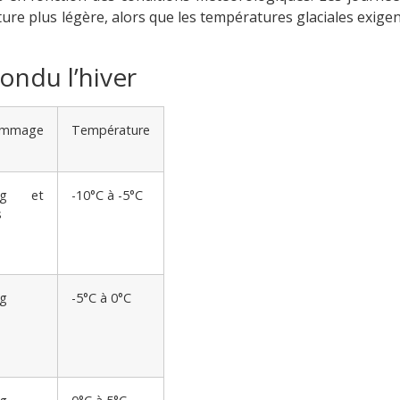
re plus légère, alors que les températures glaciales exige
ondu l’hiver
ammage
Température
0g et
-10°C à -5°C
s
g
-5°C à 0°C