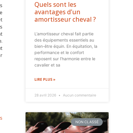
Quels sont les
ns
avantages d’un
e
amortisseur cheval ?
et
s
nt
L’amortisseur cheval fait partie
des équipements essentiels au
.
bien-être équin. En équitation, la
ut
performance et le confort
r
reposent sur l’harmonie entre le
cavalier et sa
LIRE PLUS »
28 avril 2026
Aucun commentaire
s
NON CLASSÉ