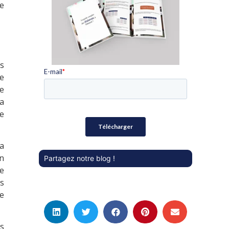
de
s
re
le
ra
e
la
n
Partagez notre blog !
ce
s
ne
es