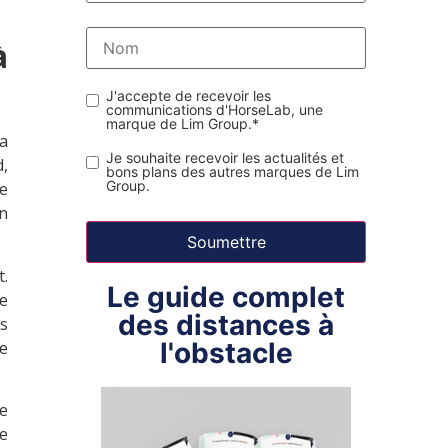
à
J'accepte de recevoir les
communications d'HorseLab, une
marque de Lim Group.
*
a
Je souhaite recevoir les actualités et
d,
bons plans des autres marques de Lim
Group.
re
n
.
Le guide complet
re
des distances à
es
l'obstacle
e
e
de