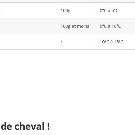
e
100g
0°C à 5°C
e
100g et moins
5°C à 10°C
/
10°C à 15°C
 de cheval !