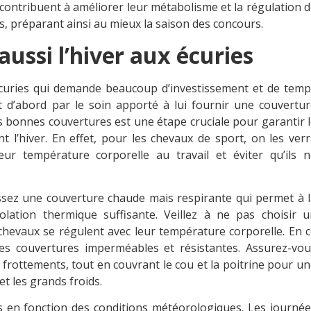
g contribuent à améliorer leur métabolisme et la régulation 
s, préparant ainsi au mieux la saison des concours.
 aussi l’hiver aux écuries
écuries qui demande beaucoup d’investissement et de temp
t d’abord par le soin apporté à lui fournir une couvertu
s bonnes couvertures est une étape cruciale pour garantir 
t l’hiver. En effet, pour les chevaux de sport, on les ver
eur température corporelle au travail et éviter qu’ils n
issez une couverture chaude mais respirante qui permet à 
lation thermique suffisante. Veillez à ne pas choisir u
chevaux se régulent avec leur température corporelle. En 
es couvertures imperméables et résistantes. Assurez-vou
s frottements, tout en couvrant le cou et la poitrine pour u
et les grands froids.
es en fonction des conditions météorologiques. Les journé