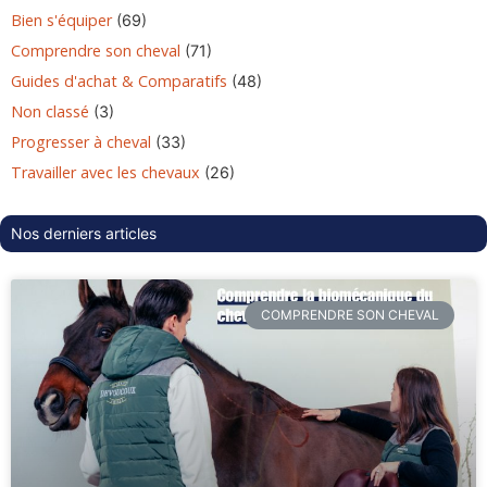
Bien s'équiper
(69)
Comprendre son cheval
(71)
Guides d'achat & Comparatifs
(48)
Non classé
(3)
Progresser à cheval
(33)
Travailler avec les chevaux
(26)
Nos derniers articles
COMPRENDRE SON CHEVAL