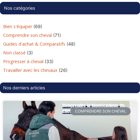
Nos catégories
Bien s'équiper
(69)
Comprendre son cheval
(71)
Guides d'achat & Comparatifs
(48)
Non classé
(3)
Progresser à cheval
(33)
Travailler avec les chevaux
(26)
Nos derniers articles
COMPRENDRE SON CHEVAL