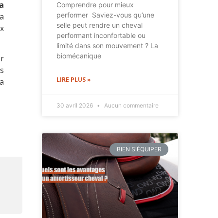
a
Comprendre pour mieux
performer Saviez-vous qu’une
a
selle peut rendre un cheval
ux
performant inconfortable ou
limité dans son mouvement ? La
biomécanique
r
es
LIRE PLUS »
a
30 avril 2026
Aucun commentaire
BIEN S'ÉQUIPER