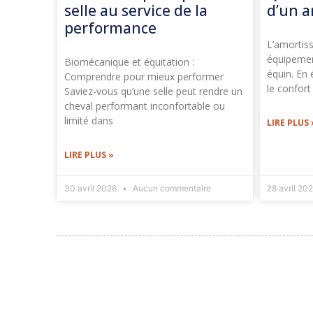
selle au service de la
d’un a
performance
L’amortiss
équipemen
Biomécanique et équitation :
équin. En 
Comprendre pour mieux performer
le confort
Saviez-vous qu’une selle peut rendre un
cheval performant inconfortable ou
limité dans
LIRE PLUS 
LIRE PLUS »
30 avril 2026
Aucun commentaire
28 avril 20