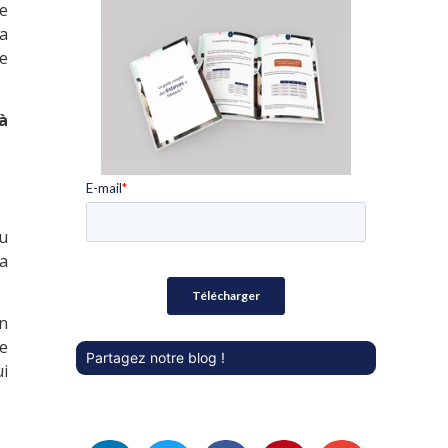
e
a
ne
à
au
la
on
me
Partagez notre blog !
ui