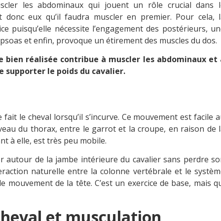
scler les abdominaux qui jouent un rôle crucial dans l
 donc eux qu’il faudra muscler en premier. Pour cela, l
ice puisqu’elle nécessite l’engagement des postérieurs, u
-psoas et enfin, provoque un étirement des muscles du dos.
e bien réalisée contribue à muscler les abdominaux et 
e supporter le poids du cavalier.
fait le cheval lorsqu’il s’incurve. Ce mouvement est facile 
iveau du thorax, entre le garrot et la croupe, en raison de 
t à elle, est très peu mobile.
er autour de la jambe intérieure du cavalier sans perdre s
raction naturelle entre la colonne vertébrale et le systè
ple mouvement de la tête. C’est un exercice de base, mais q
heval et musculation