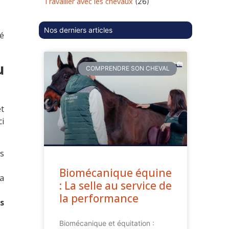
Travailler avec les chevaux
(26)
Nos derniers articles
té
u
COMPRENDRE SON CHEVAL
t
ci
ts
Biomécanique équine
a
: La selle au service de
la performance
s
Biomécanique et équitation :